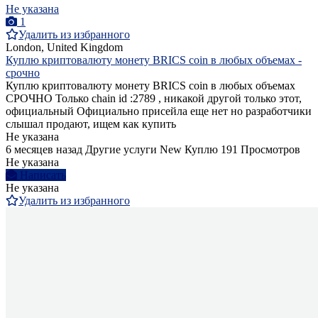
Не указана
1
Удалить из избранного
London, United Kingdom
Куплю криптовалюту монету BRICS coin в любых объемах -
срочно
Куплю криптовалюту монету BRICS coin в любых объемах
СРОЧНО Только chain id :2789 , никакой другой только этот,
официальный Официально присейла еще нет но разработчики
слышал продают, ищем как купить
Не указана
6 месяцев назад
Другие услуги
New
Куплю
191 Просмотров
Не указана
Написать
Не указана
Удалить из избранного