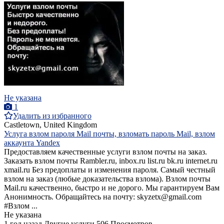
Не указана
1
Удалить из избранного
Castletown, United Kingdom
Услуга взлом пароля Mail почты, взломать пароль Mail, взлом
аккаунта Yandex
Предоставляем качественные услуги взлом почты на заказ.
Заказать взлoм почты Rambler.ru, inbox.ru list.ru bk.ru internet.ru
xmail.ru Без предоплаты и изменения пароля. Самый честный
взлом на заказ (любые доказательства взлома). Bзлом почты
Mail.ru качественно, быстро и не дорого. Мы гарантируем Вам
Анонимность. Обращайтесь на почту: skyzetx@gmail.com
#Взлом ...
Не указана
1 год назад
Другие услуги
506 Просмотров