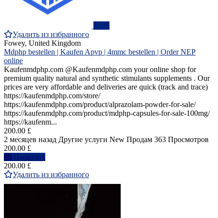
ПРО
Удалить из избранного
Fowey, United Kingdom
Mdphp bestellen | Kaufen Apvp | 4mmc bestellen | Order NEP
online
Kaufenmdphp.com @Kaufenmdphp.com your online shop for
premium quality natural and synthetic stimulants supplements . Our
prices are very affordable and deliveries are quick (track and trace)
https://kaufenmdphp.com/store/
https://kaufenmdphp.com/product/alprazolam-powder-for-sale/
https://kaufenmdphp.com/product/mdphp-capsules-for-sale-100mg/
https://kaufenm...
200.00 £
2 месяцев назад
Другие услуги
New
Продам
363 Просмотров
200.00 £
Написать
200.00 £
Удалить из избранного