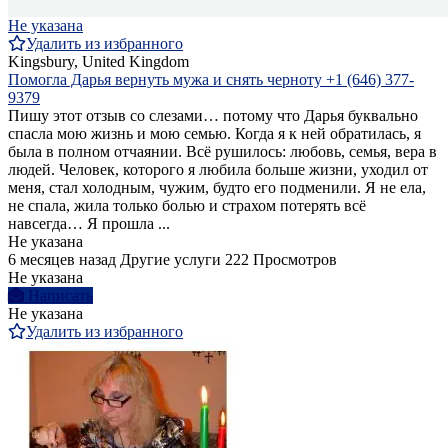
Не указана
Удалить из избранного
Kingsbury, United Kingdom
Помогла Дарья вернуть мужа и снять черноту +1 (646) 377-
9379
Пишу этот отзыв со слезами… потому что Дарья буквально
спасла мою жизнь и мою семью. Когда я к ней обратилась, я
была в полном отчаянии. Всё рушилось: любовь, семья, вера в
людей. Человек, которого я любила больше жизни, уходил от
меня, стал холодным, чужим, будто его подменили. Я не ела,
не спала, жила только болью и страхом потерять всё
навсегда… Я прошла ...
Не указана
6 месяцев назад
Другие услуги
222 Просмотров
Не указана
Написать
Не указана
Удалить из избранного