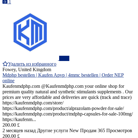
1
ПРО
Удалить из избранного
Fowey, United Kingdom
Mdphp bestellen | Kaufen Apvp | 4mmc bestellen | Order NEP
online
Kaufenmdphp.com @Kaufenmdphp.com your online shop for
premium quality natural and synthetic stimulants supplements . Our
prices are very affordable and deliveries are quick (track and trace)
https://kaufenmdphp.com/store/
https://kaufenmdphp.com/product/alprazolam-powder-for-sale/
https://kaufenmdphp.com/product/mdphp-capsules-for-sale-100mg/
https://kaufenm...
200.00 £
2 месяцев назад
Другие услуги
New
Продам
365 Просмотров
200.00 £