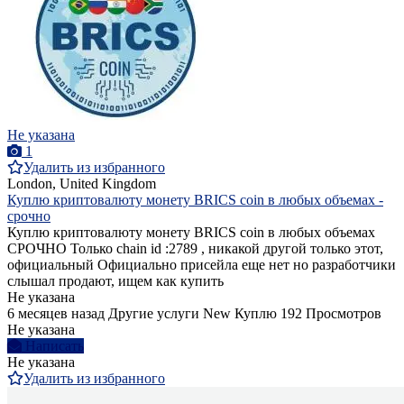
Не указана
1
Удалить из избранного
London, United Kingdom
Куплю криптовалюту монету BRICS coin в любых объемах -
срочно
Куплю криптовалюту монету BRICS coin в любых объемах
СРОЧНО Только chain id :2789 , никакой другой только этот,
официальный Официально присейла еще нет но разработчики
слышал продают, ищем как купить
Не указана
6 месяцев назад
Другие услуги
New
Куплю
192 Просмотров
Не указана
Написать
Не указана
Удалить из избранного