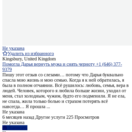
Не указана
Удалить из избранного
Kingsbury, United Kingdom
Помогла Дарья вернуть мужа и снять черноту +1 (646) 377-
9379
Пишу этот отзыв со слезами… потому что Дарья буквально
спасла мою жизнь и мою семью. Когда я к ней обратилась, я
была в полном отчаянии. Всё рушилось: любовь, семья, вера в
людей. Человек, которого я любила больше жизни, уходил от
меня, стал холодным, чужим, будто его подменили. Я не ела,
не спала, жила только болью и страхом потерять всё
навсегда… Я прошла ...
Не указана
6 месяцев назад
Другие услуги
225 Просмотров
Не указана
Написать