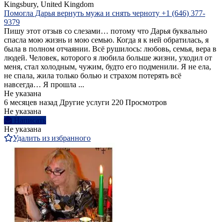
Kingsbury, United Kingdom
Помогла Дарья вернуть мужа и снять черноту +1 (646) 377-
9379
Пишу этот отзыв со слезами… потому что Дарья буквально
спасла мою жизнь и мою семью. Когда я к ней обратилась, я
была в полном отчаянии. Всё рушилось: любовь, семья, вера в
людей. Человек, которого я любила больше жизни, уходил от
меня, стал холодным, чужим, будто его подменили. Я не ела,
не спала, жила только болью и страхом потерять всё
навсегда… Я прошла ...
Не указана
6 месяцев назад
Другие услуги
220 Просмотров
Не указана
Написать
Не указана
Удалить из избранного