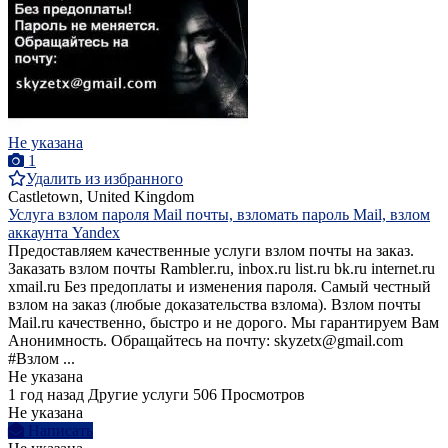
Не указана
1
Удалить из избранного
Castletown, United Kingdom
Услуга взлом пароля Mail почты, взломать пароль Mail, взлом
аккаунта Yandex
Предоставляем качественные услуги взлом почты на заказ.
Заказать взлoм почты Rambler.ru, inbox.ru list.ru bk.ru internet.ru
xmail.ru Без предоплаты и изменения пароля. Самый честный
взлом на заказ (любые доказательства взлома). Bзлом почты
Mail.ru качественно, быстро и не дорого. Мы гарантируем Вам
Анонимность. Обращайтесь на почту: skyzetx@gmail.com
#Взлом ...
Не указана
1 год назад
Другие услуги
506 Просмотров
Не указана
Написать