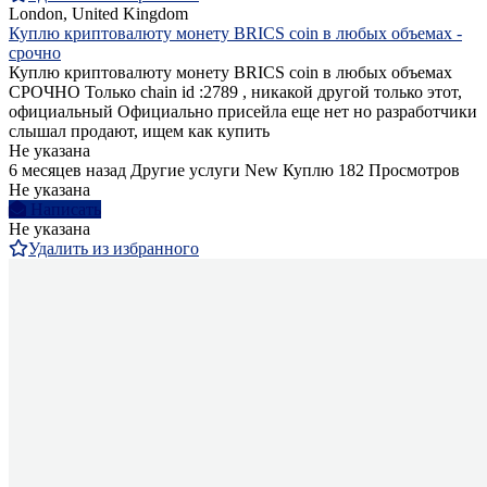
London, United Kingdom
Куплю криптовалюту монету BRICS coin в любых объемах -
срочно
Куплю криптовалюту монету BRICS coin в любых объемах
СРОЧНО Только chain id :2789 , никакой другой только этот,
официальный Официально присейла еще нет но разработчики
слышал продают, ищем как купить
Не указана
6 месяцев назад
Другие услуги
New
Куплю
182 Просмотров
Не указана
Написать
Не указана
Удалить из избранного