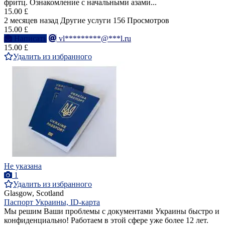
фритц. Ознакомление с начальными азами...
15.00 £
2 месяцев назад
Другие услуги
156 Просмотров
15.00 £
Написать
vl*********@***l.ru
15.00 £
Удалить из избранного
Не указана
1
Удалить из избранного
Glasgow, Scotland
Паспорт Украины, ID-карта
Мы решим Ваши проблемы с документами Украины быстро и
конфиденциально! Работаем в этой сфере уже более 12 лет.