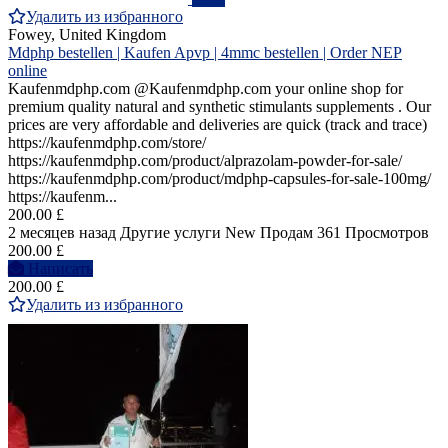
Удалить из избранного
Fowey, United Kingdom
Mdphp bestellen | Kaufen Apvp | 4mmc bestellen | Order NEP
online
Kaufenmdphp.com @Kaufenmdphp.com your online shop for
premium quality natural and synthetic stimulants supplements . Our
prices are very affordable and deliveries are quick (track and trace)
https://kaufenmdphp.com/store/
https://kaufenmdphp.com/product/alprazolam-powder-for-sale/
https://kaufenmdphp.com/product/mdphp-capsules-for-sale-100mg/
https://kaufenm...
200.00 £
2 месяцев назад
Другие услуги
New
Продам
361 Просмотров
200.00 £
Написать
200.00 £
Удалить из избранного