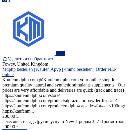
1
ПРО
Удалить из избранного
Fowey, United Kingdom
Mdphp bestellen | Kaufen Apvp | 4mmc bestellen | Order NEP
online
Kaufenmdphp.com @Kaufenmdphp.com your online shop for
premium quality natural and synthetic stimulants supplements . Our
prices are very affordable and deliveries are quick (track and trace)
https://kaufenmdphp.com/store/
https://kaufenmdphp.com/product/alprazolam-powder-for-sale/
https://kaufenmdphp.com/product/mdphp-capsules-for-sale-100mg/
https://kaufenm...
200.00 £
2 месяцев назад
Другие услуги
New
Продам
357 Просмотров
200.00 £