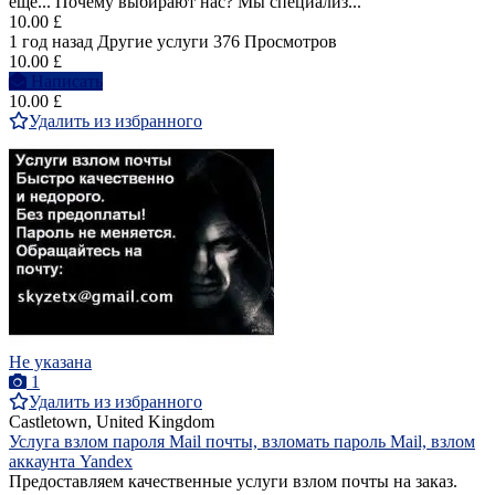
еще... Почему выбирают нас? Мы специализ...
10.00 £
1 год назад
Другие услуги
376 Просмотров
10.00 £
Написать
10.00 £
Удалить из избранного
Не указана
1
Удалить из избранного
Castletown, United Kingdom
Услуга взлом пароля Mail почты, взломать пароль Mail, взлом
аккаунта Yandex
Предоставляем качественные услуги взлом почты на заказ.