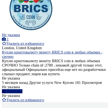
Не указана
1
Удалить из избранного
London, United Kingdom
Куплю криптовалюту монету BRICS coin в любых объемах -
срочно
Куплю криптовалюту монету BRICS coin в любых объемах
СРОЧНО Только chain id :2789 , никакой другой только этот,
официальный Официально присейла еще нет но разработчики
слышал продают, ищем как купить
Не указана
5 месяцев назад
Другие услуги
New
Куплю
181 Просмотров
Не указана
Написать
Не указана
Удалить из избранного