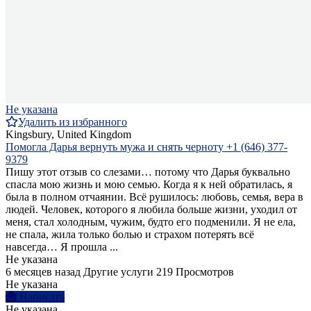
Не указана
Удалить из избранного
Kingsbury, United Kingdom
Помогла Дарья вернуть мужа и снять черноту +1 (646) 377-
9379
Пишу этот отзыв со слезами… потому что Дарья буквально
спасла мою жизнь и мою семью. Когда я к ней обратилась, я
была в полном отчаянии. Всё рушилось: любовь, семья, вера в
людей. Человек, которого я любила больше жизни, уходил от
меня, стал холодным, чужим, будто его подменили. Я не ела,
не спала, жила только болью и страхом потерять всё
навсегда… Я прошла ...
Не указана
6 месяцев назад
Другие услуги
219 Просмотров
Не указана
Написать
Не указана