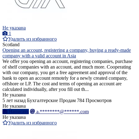
Не указана
1
Удалить из избранного
Scotland
Opening an account, registering a company, buying a ready-made
company with a valid account in Asia
We offer you opening an account, registering companies, purchase
of shelf companies with an account, and much more. Cooperating
with our company, you get a free agreement and approval of the
bank to open an account remotely for a newly created company,
offshore or LP. The cost and terms of opening an account are
calculated individually, after you fill out th...
Не указана
5 лет назад
Бухгалтерские
Продам
784 Просмотров
Не указана
Написать
a.********@******.com
Не указана
Удалить из избранного