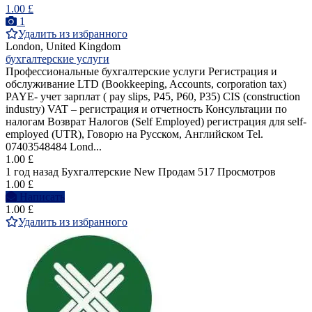
1.00 £
1
Удалить из избранного
London, United Kingdom
бухгалтерские услуги
Профессиональные бухгалтерские услуги Регистрация и
обслуживание LTD (Bookkeeping, Accounts, corporation tax)
PAYE- учет зарплат ( pay slips, P45, P60, P35) CIS (construction
industry) VAT – регистрация и отчетность Консультации по
налогам Возврат Налогов (Self Employed) регистрация для self-
employed (UTR), Говорю на Pусcком, Английском Tel.
07403548484 Lond...
1.00 £
1 год назад
Бухгалтерские
New
Продам
517 Просмотров
1.00 £
Написать
1.00 £
Удалить из избранного