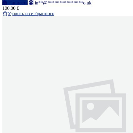
Написать
in**@***************o.uk
100.00 £
Удалить из избранного