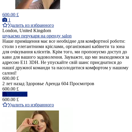
600.00 £
1
Удалить из избранного
London, United Kingdom
шукаємо перукаря на оренду salon
Наше приміщення має все необхідне для комфортної роботи:
столи з елегантними кріслами, організовані кабінети та зона
для очікування клієнтів. Крім того, ми пропонуємо доступ до
кави для вашого задоволення. Зауважте, що ми знаходимося за
адресою E11 3DH. Не упускайте свій шанс приєднатися до
нашої дружної команди та насолодитися комфортом у нашому
салоні!
600.00 £
2 лет назад
Здоровье
Аренда
604 Просмотров
600.00 £
Написать
600.00 £
Удалить из избранного