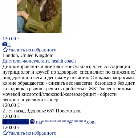
120.00 £
1
Удалить из избранного
London, United Kingdom
Диетолог-консультант, health coach
Дипломированный диетолог-консультант, член Ассоциации
нутрициолог и коучей по здоворью, специалист по снижению/
поддержанию веса и дествкому питанию С какими запросами
ко мне обращаются: - снизить вес навсегда, безопасно без диет,
голодовок, срывов - решить проблемы с ЖКТ/холестерином/
мочевой кислотой/глюкозой/железодефицит - обрести
легкость и увеличить энер...
120.00 £
2 лет назад
Здоровье
657 Просмотров
120.00 £
Написать
ma***********@*****.com
120.00 £
Удалить из избранного