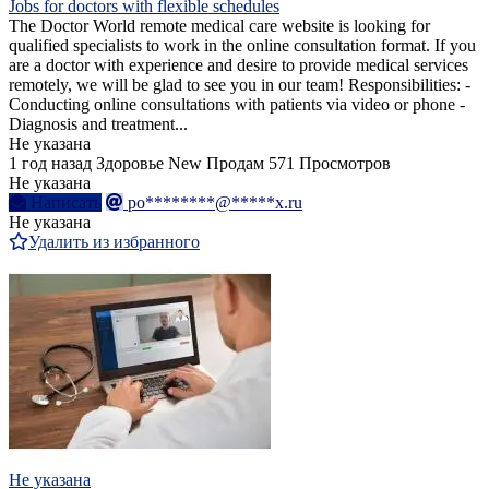
Jobs for doctors with flexible schedules
The Doctor World remote medical care website is looking for
qualified specialists to work in the online consultation format. If you
are a doctor with experience and desire to provide medical services
remotely, we will be glad to see you in our team! Responsibilities: -
Conducting online consultations with patients via video or phone -
Diagnosis and treatment...
Не указана
1 год назад
Здоровье
New
Продам
571 Просмотров
Не указана
Написать
po********@*****x.ru
Не указана
Удалить из избранного
Не указана