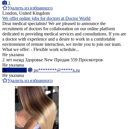
1
Удалить из избранного
London, United Kingdom
We offer online jobs for doctors at Doctor World
Dear medical specialists! We are pleased to announce the
recruitment of doctors for collaboration on our online platform
dedicated to providing medical services and consultations. If you are
a doctor with experience and a desire to work in a comfortable
environment of remote interaction, we invite you to join our team.
What we offer: - Flexible work schedule...
Не указана
2 лет назад
Здоровье
New
Продам
559 Просмотров
Не указана
Написать
po********@*****x.ru
Не указана
Удалить из избранного