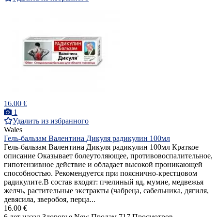
16.00 €
1
Удалить из избранного
Wales
Гель-бальзам Валентина Дикуля радикулин 100мл
Гель-бальзам Валентина Дикуля радикулин 100мл Краткое
описание Оказывает болеутоляющее, противовоспалительное,
гипотензивное действие и обладает высокой проникающей
способностью. Рекомендуется при пояснично-крестцовом
радикулите.В состав входят: пчелиный яд, мумие, медвежья
желчь, растительные экстракты (чабреца, сабельника, дягиля,
девясила, зверобоя, перца...
16.00 €
6 лет назад
Здоровье
New
Продам
717 Просмотров