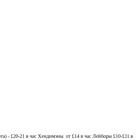
та) - £20-21 в час Хендимэны от £14 в час Лейборы £10-£11 в