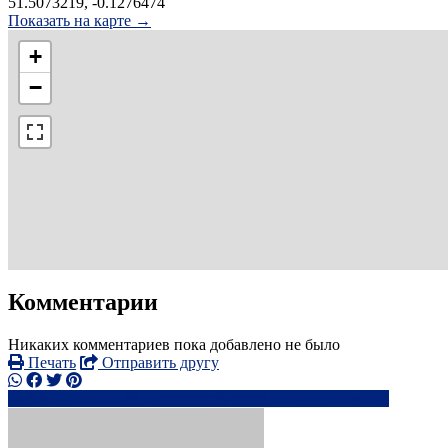
51.5073219, -0.1276474
Показать на карте →
+
−
Комментарии
Никаких комментариев пока добавлено не было
Печать
Отправить другу
07856 29xxxx
Jo*******@*****.com
Написать