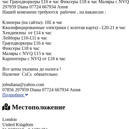
час Граундворкеры £16 в час Фиксеры £18 в час Маляры с NVQ 
297959 Diana 07724 667934 Аннв
Нашей компании требуются рабочие , на вакансии :
Клинеры (на сайты)- 10£ в час
Квалифицированные электрики ( золотая карта) - £20-21 в час
Хендимэны от £14 в час
Лейборы £10-£11 в час
Граундворкеры £16 в час
Фиксеры £18 в час
Маляры с NVQ £15 в час
Карпентеры с NVQ от £18 в час
Все цены указаны до налога !
Наличие CsCs обязательно
jobsdiana@yahoo.com
07856 297959 Diana 07724 667934 Аннв
Подробнее
Местоположение
London
United Kingdom