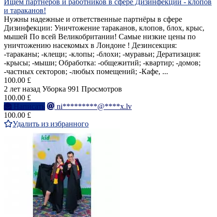
Ищем партнеров и работников в сфере Дизинфекции - клопов
и тараканов!
Нужны надежные и ответственные партнёры в сфере
Дизинфекции: Уничтожение тараканов, клопов, блох, крыс,
мышей По всей Великобритании! Самые низкие цены по
уничтожению насекомых в Лондоне ! Дезинсекция:
-тараканы; -клещи; -клопы; -блохи; -муравьи; Дератизация:
-крысы; -мыши; Обработка: -общежитий; -квартир; -домов;
-частных секторов; -любых помещений; -Кафе, ...
100.00 £
2 лет назад
Уборка
991 Просмотров
100.00 £
Написать
ni*********@****x.lv
100.00 £
Удалить из избранного