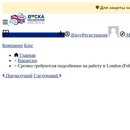
🛡️ Для защиты 
Разместить объявление
Вход/Регистрация
М
Компании
Блог
Главная
>
Вакансии
>
Срочно требуютсья подсобники на работу в London (Feltha
Предыдущий
Следующий