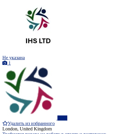
Не указана
1
ПРО
Удалить из избранного
London, United Kingdom