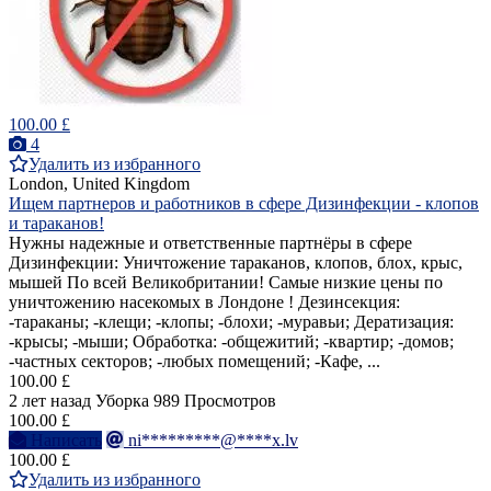
100.00 £
4
Удалить из избранного
London, United Kingdom
Ищем партнеров и работников в сфере Дизинфекции - клопов
и тараканов!
Нужны надежные и ответственные партнёры в сфере
Дизинфекции: Уничтожение тараканов, клопов, блох, крыс,
мышей По всей Великобритании! Самые низкие цены по
уничтожению насекомых в Лондоне ! Дезинсекция:
-тараканы; -клещи; -клопы; -блохи; -муравьи; Дератизация:
-крысы; -мыши; Обработка: -общежитий; -квартир; -домов;
-частных секторов; -любых помещений; -Кафе, ...
100.00 £
2 лет назад
Уборка
989 Просмотров
100.00 £
Написать
ni*********@****x.lv
100.00 £
Удалить из избранного