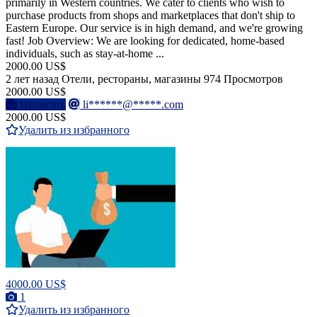
primarily in Western countries. We cater to clients who wish to
purchase products from shops and marketplaces that don't ship to
Eastern Europe. Our service is in high demand, and we're growing
fast! Job Overview: We are looking for dedicated, home-based
individuals, such as stay-at-home ...
2000.00 US$
2 лет назад
Отели, рестораны, магазины
974 Просмотров
2000.00 US$
Написать
li******@*****.com
2000.00 US$
Удалить из избранного
4000.00 US$
1
Удалить из избранного