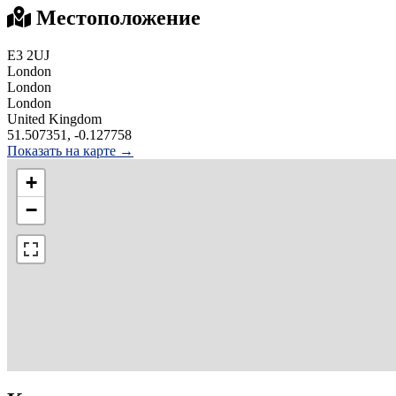
Местоположение
E3 2UJ
London
London
London
United Kingdom
51.507351, -0.127758
Показать на карте →
+
−