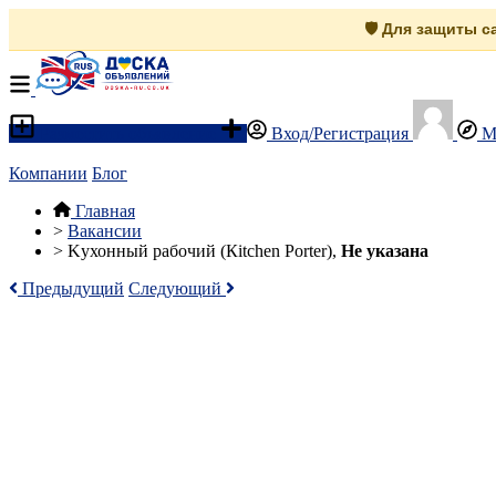
🛡️ Для защиты 
Разместить объявление
Вход/Регистрация
М
Компании
Блог
Главная
>
Вакансии
>
Kухонный рабочий (Кitchen Рorter),
Не указана
Предыдущий
Следующий