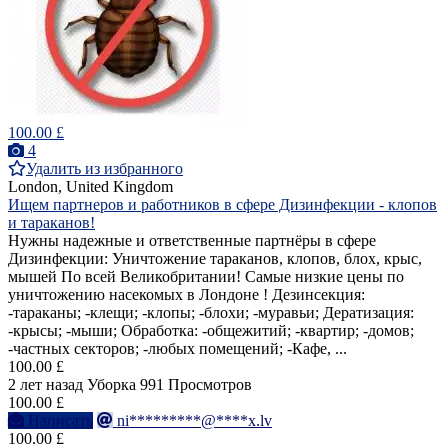
100.00 £
4
Удалить из избранного
London, United Kingdom
Ищем партнеров и работников в сфере Дизинфекции - клопов
и тараканов!
Нужны надежные и ответственные партнёры в сфере
Дизинфекции: Уничтожение тараканов, клопов, блох, крыс,
мышей По всей Великобритании! Самые низкие цены по
уничтожению насекомых в Лондоне ! Дезинсекция:
-тараканы; -клещи; -клопы; -блохи; -муравьи; Дератизация:
-крысы; -мыши; Обработка: -общежитий; -квартир; -домов;
-частных секторов; -любых помещений; -Кафе, ...
100.00 £
2 лет назад
Уборка
991 Просмотров
100.00 £
Написать
ni*********@****x.lv
100.00 £