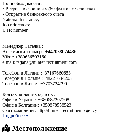
По необходимости:
• Встреча в аэропорту (60 фунтов с человека)
• Открытие банковского счета
National Insurance;
Job references;
UTR number
Менеджер Татьяна :
Английский номер : +442038074486
Viber: +380636593160
e-mail: tatjana@hunter-recruitment.com
Телефон в Латвии :+37167660653
Телефон в Польше :+48221634203
Телефон в Литве : +3703724796
Контакты наших офисов :
Офис в Украине: +380682202208
Офис в Болгарии: +359878558523
Сайт компании : http://hunter-recruitment.agency
Подробнее
Местоположение