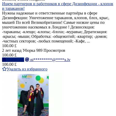
Ищем партнеров и работников в сфере Дизинфекции - клопов
и тараканов!
Нужны надежные и ответственные партнёры в сфере
Дизинфекции: Уничтожение тараканов, клопов, блох, крыс,
мышей По всей Великобритании! Самые низкие цены по
уничтожению насекомых в Лондоне ! Дезинсекция:
-тараканы; -клещи; -клопы; -блохи; -муравьи; Дератизация:
-крысы; -мыши; Обработка: -общежитий; -квартир; -домов;
-частных секторов; -любых помещений; -Кафе, ...
100.00 £
2 лет назад
Уборка
989 Просмотров
100.00 £
Написать
ni*********@****x.lv
100.00 £
Удалить из избранного