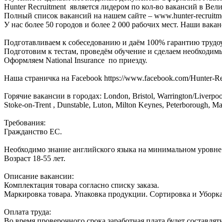
Hunter Recruitment является лидером по кол-во вакансий в Ве
Полный список вакансий на нашем сайте – www.hunter-recruitm
У нас более 50 городов и более 2 000 рабочих мест. Наши вак
Подготавливаем к собеседованию и даём 100% гарантию трудо
Подготовим к тестам, проведём обучение и сделаем необходим
Оформляем National Insurance по приезду.
Наша страничка на Facebook https://www.facebook.com/Hunter-R
Горячие вакансии в городах: London, Bristol, Warrington/Liverpool
Stoke-on-Trent , Dunstable, Luton, Milton Keynes, Peterborough, M
Требования:
Гражданство ЕС.
Необходимо знание английского языка на минимальном уровне
Возраст 18-55 лет.
Описание вакансии:
Комплектация товара согласно списку заказа.
Маркировка товара. Упаковка продукции. Сортировка и Уборк
Оплата труда:
Во время проверочного срока заработная плата будет составлять