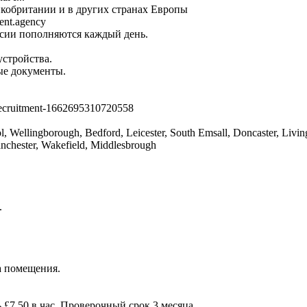
ликобритании и в других странах Европы
ent.agency
ансии пополняются каждый день.
устройства.
ые документы.
ecruitment-1662695310720558
, Wellingborough, Bedford, Leicester, South Emsall, Doncaster, Livi
anchester, Wakefield, Middlesbrough
.
а помещения.
 £7.50 в час. Проверочный срок 3 месяца.