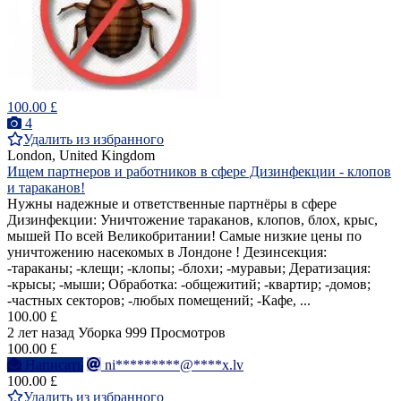
100.00 £
4
Удалить из избранного
London, United Kingdom
Ищем партнеров и работников в сфере Дизинфекции - клопов
и тараканов!
Нужны надежные и ответственные партнёры в сфере
Дизинфекции: Уничтожение тараканов, клопов, блох, крыс,
мышей По всей Великобритании! Самые низкие цены по
уничтожению насекомых в Лондоне ! Дезинсекция:
-тараканы; -клещи; -клопы; -блохи; -муравьи; Дератизация:
-крысы; -мыши; Обработка: -общежитий; -квартир; -домов;
-частных секторов; -любых помещений; -Кафе, ...
100.00 £
2 лет назад
Уборка
999 Просмотров
100.00 £
Написать
ni*********@****x.lv
100.00 £
Удалить из избранного