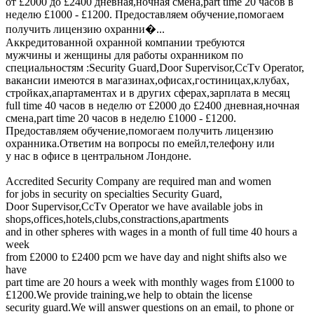
от £2000 до £2400 дневная,ночная смена,part time 20 часов в
неделю £1000 - £1200. Предоставляем обучение,помогаем
получить лицензию охранни�...
Аккредитованной охранной компании требуются
мужчины и женщины для работы охранником по
специальностям :Security Guard,Door Supervisor,CcTv Operator,
вакансии имеются в магазинах,офисах,гостиницах,клубах,
стройках,апартаментах и в других сферах,зарплата в месяц
full time 40 часов в неделю от £2000 до £2400 дневная,ночная
смена,part time 20 часов в неделю £1000 - £1200.
Предоставляем обучение,помогаем получить лицензию
охранника.Ответим на вопросы по емейл,телефону или
у нас в офисе в центральном Лондоне.
Accredited Security Company are required man and women
for jobs in security on specialties Security Guard,
Door Supervisor,CcTv Operator we have available jobs in
shops,offices,hotels,clubs,constractions,apartments
and in other spheres with wages in a month of full time 40 hours a
week
from £2000 to £2400 pcm we have day and night shifts also we
have
part time are 20 hours a week with monthly wages from £1000 to
£1200.We provide training,we help to obtain the license
security guard.We will answer questions on an email, to phone or