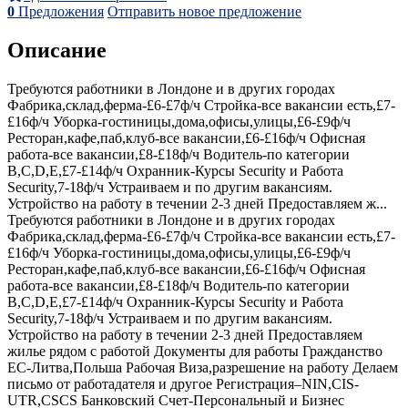
0
Предложения
Отправить новое предложение
Описание
Требуются работники в Лондоне и в других городах
Фабрика,склад,ферма-£6-£7ф/ч Стройка-все вакансии есть,£7-
£16ф/ч Уборка-гостиницы,дома,офисы,улицы,£6-£9ф/ч
Ресторан,кафе,паб,клуб-все вакансии,£6-£16ф/ч Офисная
работа-все вакансии,£8-£18ф/ч Водитель-по категории
B,C,D,E,£7-£14ф/ч Охранник-Курсы Security и Работа
Security,7-18ф/ч Устраиваем и по другим вакансиям.
Устройство на работу в течении 2-3 дней Предоставляем ж...
Требуются работники в Лондоне и в других городах
Фабрика,склад,ферма-£6-£7ф/ч Стройка-все вакансии есть,£7-
£16ф/ч Уборка-гостиницы,дома,офисы,улицы,£6-£9ф/ч
Ресторан,кафе,паб,клуб-все вакансии,£6-£16ф/ч Офисная
работа-все вакансии,£8-£18ф/ч Водитель-по категории
B,C,D,E,£7-£14ф/ч Охранник-Курсы Security и Работа
Security,7-18ф/ч Устраиваем и по другим вакансиям.
Устройство на работу в течении 2-3 дней Предоставляем
жилье рядом с работой Документы для работы Гражданство
ЕС-Литва,Польша Рабочая Виза,разрешение на работу Делаем
письмо от работадателя и другое Pегистрация–NIN,CIS-
UTR,CSCS Банковский Счет-Персональный и Бизнес