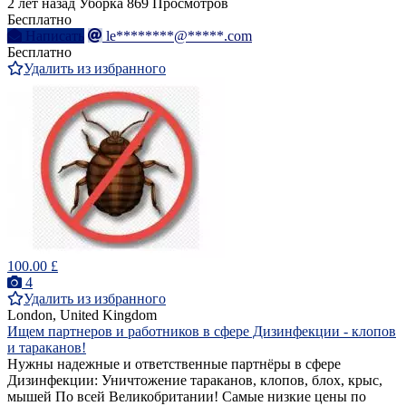
2 лет назад
Уборка
869 Просмотров
Бесплатно
Написать
le********@*****.com
Бесплатно
Удалить из избранного
100.00 £
4
Удалить из избранного
London, United Kingdom
Ищем партнеров и работников в сфере Дизинфекции - клопов
и тараканов!
Нужны надежные и ответственные партнёры в сфере
Дизинфекции: Уничтожение тараканов, клопов, блох, крыс,
мышей По всей Великобритании! Самые низкие цены по