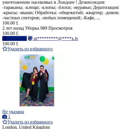
уничтожению насекомых в Лондоне ! Дезинсекция:
-тараканы; -клещи; -клопы; -блохи; -муравьи; Дератизация:
-крысы; -мыши; Обработка: -общежитий; -квартир; -домов;
-частных секторов; -любых помещений; -Кафе, ...
100.00 £
2 лет назад
Уборка
989 Просмотров
100.00 £
Написать
ni*********@****x.lv
100.00 £
Удалить из избранного
Не указана
1
Удалить из избранного
London, United Kingdom