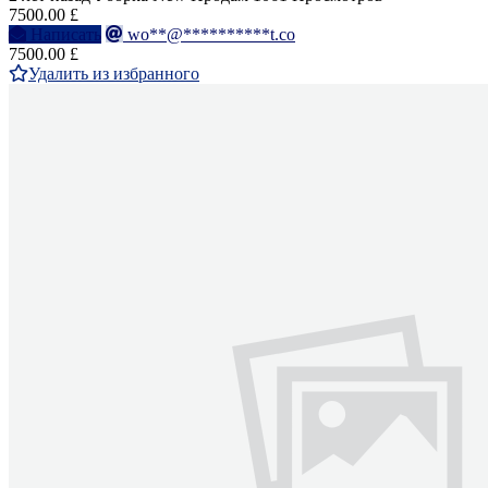
7500.00 £
Написать
wo**@**********t.co
7500.00 £
Удалить из избранного