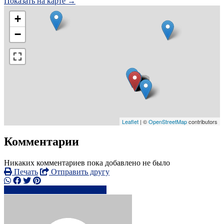
Показать на карте →
+
−
Leaflet
| ©
OpenStreetMap
contributors
Комментарии
Никаких комментариев пока добавлено не было
Печать
Отправить другу
07468697xxxx
Написать