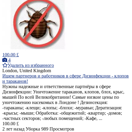
100.00 £
4
Удалить из избранного
London, United Kingdom
Ищем партнеров и работников в сфере Дизинфекции - клопов
и тараканов!
Нужны надежные и ответственные партнёры в сфере
Дизинфекции: Уничтожение тараканов, клопов, блох, крыс,
мышей По всей Великобритании! Самые низкие цены по
уничтожению насекомых в Лондоне ! Дезинсекция:
-тараканы; -клещи; -клопы; -блохи; -муравьи; Дератизация:
-крысы; -мыши; Обработка: -общежитий; -квартир; -домов;
-частных секторов; -любых помещений; -Кафе, ...
100.00 £
2 лет назад
Уборка
989 Просмотров