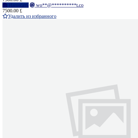
Написать
wo**@**********t.co
7500.00 £
Удалить из избранного