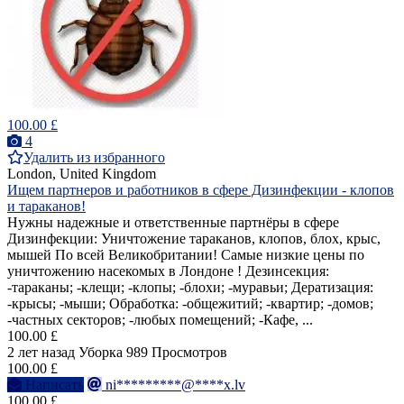
100.00 £
4
Удалить из избранного
London, United Kingdom
Ищем партнеров и работников в сфере Дизинфекции - клопов
и тараканов!
Нужны надежные и ответственные партнёры в сфере
Дизинфекции: Уничтожение тараканов, клопов, блох, крыс,
мышей По всей Великобритании! Самые низкие цены по
уничтожению насекомых в Лондоне ! Дезинсекция:
-тараканы; -клещи; -клопы; -блохи; -муравьи; Дератизация:
-крысы; -мыши; Обработка: -общежитий; -квартир; -домов;
-частных секторов; -любых помещений; -Кафе, ...
100.00 £
2 лет назад
Уборка
989 Просмотров
100.00 £
Написать
ni*********@****x.lv
100.00 £