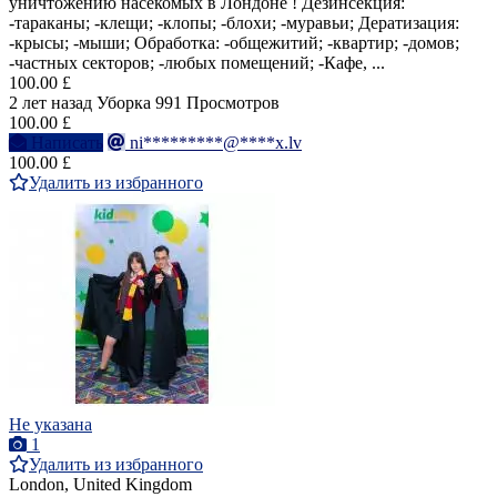
уничтожению насекомых в Лондоне ! Дезинсекция:
-тараканы; -клещи; -клопы; -блохи; -муравьи; Дератизация:
-крысы; -мыши; Обработка: -общежитий; -квартир; -домов;
-частных секторов; -любых помещений; -Кафе, ...
100.00 £
2 лет назад
Уборка
991 Просмотров
100.00 £
Написать
ni*********@****x.lv
100.00 £
Удалить из избранного
Не указана
1
Удалить из избранного
London, United Kingdom