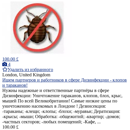
100.00 £
4
Удалить из избранного
London, United Kingdom
Ищем партнеров и работников в сфере Дизинфекции - клопов
и тараканов!
Нужны надежные и ответственные партнёры в сфере
Дизинфекции: Уничтожение тараканов, клопов, блох, крыс,
мышей По всей Великобритании! Самые низкие цены по
уничтожению насекомых в Лондоне ! Дезинсекция:
-тараканы; -клещи; -клопы; -блохи; -муравьи; Дератизация:
-крысы; -мыши; Обработка: -общежитий; -квартир; -домов;
-частных секторов; -любых помещений; -Кафе, ...
100.00 £