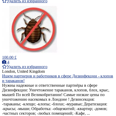
Удалить из избранного
100.00 £
4
Удалить из избранного
London, United Kingdom
Ищем партнеров и работников в сфере Дизинфекции - клопов
и тараканов!
Нужны надежные и ответственные партнёры в сфере
Дизинфекции: Уничтожение тараканов, клопов, блох, крыс,
мышей По всей Великобритании! Самые низкие цены по
уничтожению насекомых в Лондоне ! Дезинсекция:
-тараканы; -клещи; -клопы; -блохи; -муравьи; Дератизация:
-крысы; -мыши; Обработка: -общежитий; -квартир; -домов;
-частных секторов; -любых помещений; -Кафе, ...