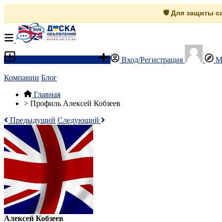
🛡️ Для защиты 
Разместить объявление
Вход/Регистрация
М
Компании
Блог
Главная
>
Профиль Алексей Кобзеев
Предыдущий
Следующий
Алексей Кобзеев