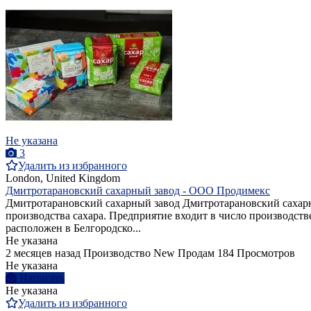
Не указана
3
Удалить из избранного
London, United Kingdom
Дмитротарановский сахарный завод - ООО Продимекс
Дмитротарановский сахарный завод Дмитротарановский сахарн
производства сахара. Предприятие входит в число производс
расположен в Белгородско...
Не указана
2 месяцев назад
Производство
New
Продам
184 Просмотров
Не указана
Написать
Не указана
Удалить из избранного