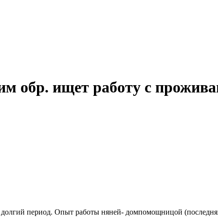
им обр. ищет работу с прожив
а долгий период. Опыт работы няней- домпомощницой (последняя