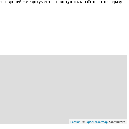
ь европейские документы, приступить к работе готова сразу.
Leaflet
| ©
OpenStreetMap
contributors