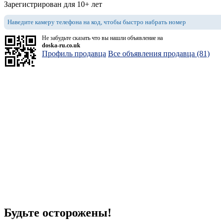
Зарегистрирован для 10+ лет
Наведите камеру телефона на код, чтобы быстро набрать номер
Не забудьте сказать что вы нашли объявление на
doska-ru.co.uk
Профиль продавца
Все объявления продавца (81)
Будьте осторожены!