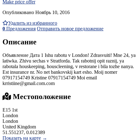
Make price offer
Опубликовано Ноябрь 10, 2016
Удалить из избранного
0
Предложения
Отправить новое предложение
Описание
Объявление Дата 1 Ishu rabotu v London! Zdrasvuiti! Mne 24, ya
latiwka. Zhivu sechas v Stratforda. Tak rabotnij opit raznij, ya
rabotala houskeeping, houscleening, v restorane i bila tozhe nanya.
Est insurance nr. No net bankovskij kart esho. Moij nomer
07917154749 Kristine 07917154749 Moi email
krristiine@gmail.com.com
Местоположение
E15 1st
London
London
United Kingdom
51.551237, 0.012389
Показать на карте →