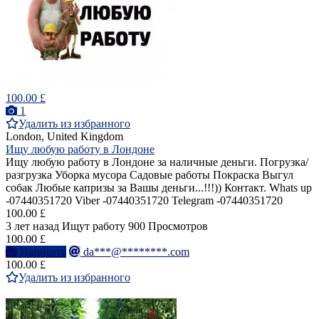
100.00 £
1
Удалить из избранного
London, United Kingdom
Ищу любую работу в Лондоне
Ищу любую работу в Лондоне за наличные деньги. Погрузка/
разгрузка Уборка мусора Садовые работы Покраска Выгул
собак Любые капризы за Вашы деньги...!!!)) Контакт. Whats up
-07440351720 Viber -07440351720 Telegram -07440351720
100.00 £
3 лет назад
Ищут работу
900 Просмотров
100.00 £
Написать
da***@********.com
100.00 £
Удалить из избранного