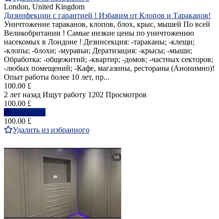
London, United Kingdom
Дизинфекции с гарантией ! Избавим от Клопов и Тараканов!
Уничтожение тараканов, клопов, блох, крыс, мышей По всей
Великобритании ! Самые низкие цены по уничтожению
насекомых в Лондоне ! Дезинсекция: -тараканы; -клещи;
-клопы; -блохи; -муравьи; Дератизация: -крысы; -мыши;
Обработка: -общежитий; -квартир; -домов; -частных секторов;
-любых помещений; -Кафе, магазины, рестораны (Анонимно)!
Опыт работы более 10 лет, пр...
100.00 £
2 лет назад
Ищут работу
1202 Просмотров
100.00 £
Написать
100.00 £
Удалить из избранного