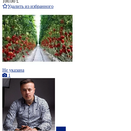
100.00 £
Удалить из избранного
Не указана
1
ПРО