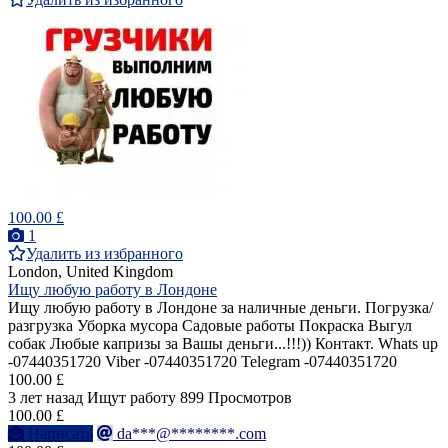
100.00 £
1
Удалить из избранного
London, United Kingdom
Ищу любую работу в Лондоне
Ищу любую работу в Лондоне за наличные деньги. Погрузка/
разгрузка Уборка мусора Садовые работы Покраска Выгул
собак Любые капризы за Вашы деньги...!!!)) Контакт. Whats up
-07440351720 Viber -07440351720 Telegram -07440351720
100.00 £
3 лет назад
Ищут работу
899 Просмотров
100.00 £
Написать
da***@********.com