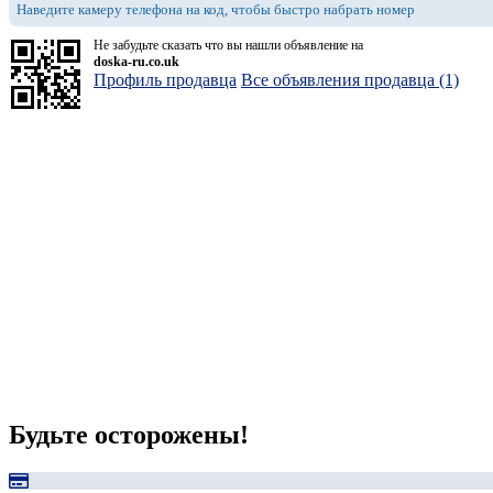
Наведите камеру телефона на код, чтобы быстро набрать номер
Не забудьте сказать что вы нашли объявление на
doska-ru.co.uk
Профиль продавца
Все объявления продавца (1)
Будьте осторожены!