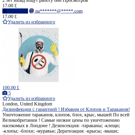
2 лет назад
Ищут работу
688 Просмотров
17.00 £
Написать
na*******@*****.com
17.00 £
Удалить из избранного
100.00 £
5
Удалить из избранного
London, United Kingdom
Дизинфекции с гарантией ! Избавим от Клопов и Тараканов!
Уничтожение тараканов, клопов, блох, крыс, мышей По всей
Великобритании ! Самые низкие цены по уничтожению
насекомых в Лондоне ! Дезинсекция: -тараканы; -клещи;
-клопы; -блохи; -муравьи; Дератизация: -крысы; -мыши;