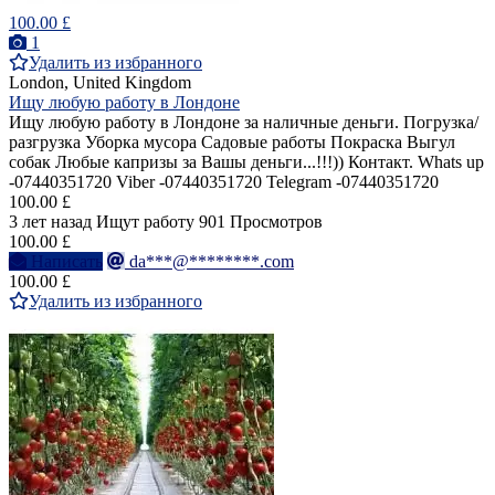
100.00 £
1
Удалить из избранного
London, United Kingdom
Ищу любую работу в Лондоне
Ищу любую работу в Лондоне за наличные деньги. Погрузка/
разгрузка Уборка мусора Садовые работы Покраска Выгул
собак Любые капризы за Вашы деньги...!!!)) Контакт. Whats up
-07440351720 Viber -07440351720 Telegram -07440351720
100.00 £
3 лет назад
Ищут работу
901 Просмотров
100.00 £
Написать
da***@********.com
100.00 £
Удалить из избранного