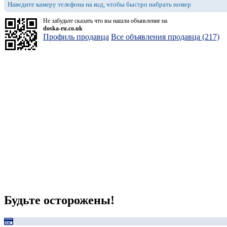
Наведите камеру телефона на код, чтобы быстро набрать номер
Не забудьте сказать что вы нашли объявление на
doska-ru.co.uk
Профиль продавца
Все объявления продавца (217)
Будьте осторожены!