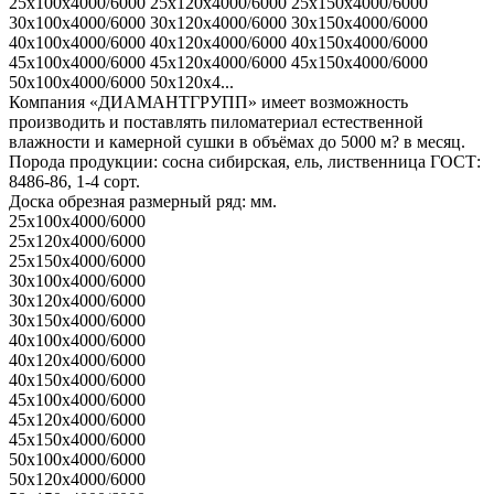
25х100х4000/6000 25х120х4000/6000 25х150х4000/6000
30х100х4000/6000 30х120х4000/6000 30х150х4000/6000
40х100х4000/6000 40х120х4000/6000 40х150х4000/6000
45х100х4000/6000 45х120х4000/6000 45х150х4000/6000
50х100х4000/6000 50х120х4...
Компания «ДИАМАНТГРУПП» имеет возможность
производить и поставлять пиломатериал естественной
влажности и камерной сушки в объёмах до 5000 м? в месяц.
Порода продукции: сосна сибирская, ель, лиственница ГОСТ:
8486-86, 1-4 сорт.
Доска обрезная размерный ряд: мм.
25х100х4000/6000
25х120х4000/6000
25х150х4000/6000
30х100х4000/6000
30х120х4000/6000
30х150х4000/6000
40х100х4000/6000
40х120х4000/6000
40х150х4000/6000
45х100х4000/6000
45х120х4000/6000
45х150х4000/6000
50х100х4000/6000
50х120х4000/6000