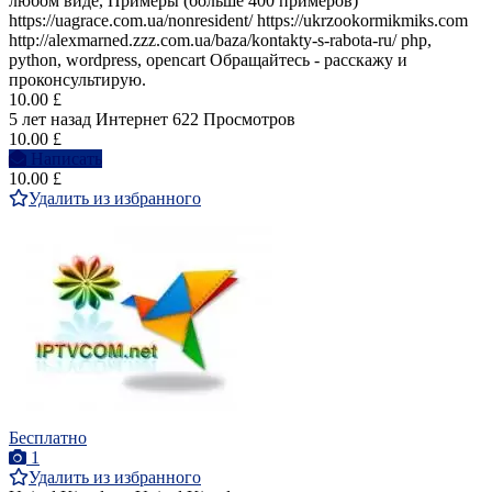
любом виде, Примеры (больше 400 примеров)
https://uagrace.com.ua/nonresident/ https://ukrzookormikmiks.com
http://alexmarned.zzz.com.ua/baza/kontakty-s-rabota-ru/ php,
python, wordpress, opencart Обращайтесь - расскажу и
проконсультирую.
10.00 £
5 лет назад
Интернет
622 Просмотров
10.00 £
Написать
10.00 £
Удалить из избранного
Бесплатно
1
Удалить из избранного