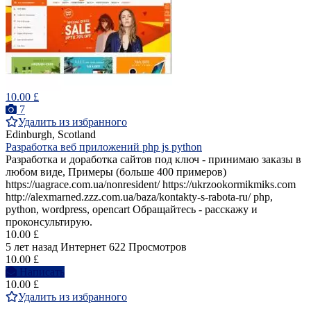
10.00 £
7
Удалить из избранного
Edinburgh, Scotland
Разработка веб приложений php js python
Разработка и доработка сайтов под ключ - принимаю заказы в
любом виде, Примеры (больше 400 примеров)
https://uagrace.com.ua/nonresident/ https://ukrzookormikmiks.com
http://alexmarned.zzz.com.ua/baza/kontakty-s-rabota-ru/ php,
python, wordpress, opencart Обращайтесь - расскажу и
проконсультирую.
10.00 £
5 лет назад
Интернет
622 Просмотров
10.00 £
Написать
10.00 £
Удалить из избранного