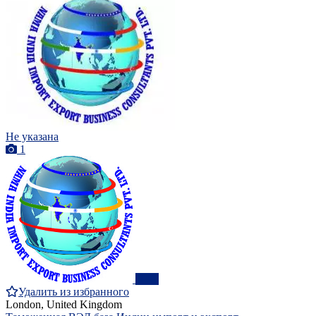
Не указана
1
ПРО
Удалить из избранного
London, United Kingdom