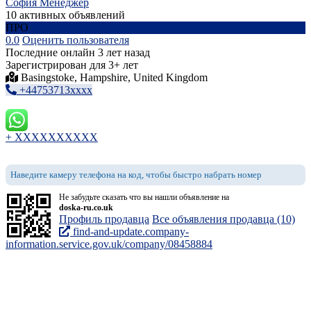
София Менеджер
10 активных объявлений
ПРО
0.0
Оценить пользователя
Последние онлайн 3 лет назад
Зарегистрирован для 3+ лет
Basingstoke, Hampshire, United Kingdom
+44753713xxxx
+ XXXXXXXXXX
Наведите камеру телефона на код, чтобы быстро набрать номер
Не забудьте сказать что вы нашли объявление на
doska-ru.co.uk
Профиль продавца
Все объявления продавца (10)
find-and-update.company-
information.service.gov.uk/company/08458884