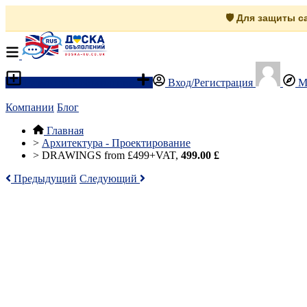
🛡️ Для защиты 
Разместить объявление
Вход/Регистрация
М
Компании
Блог
Главная
>
Архитектура - Проектирование
>
DRAWINGS from £499+VAT,
499.00 £
Предыдущий
Следующий