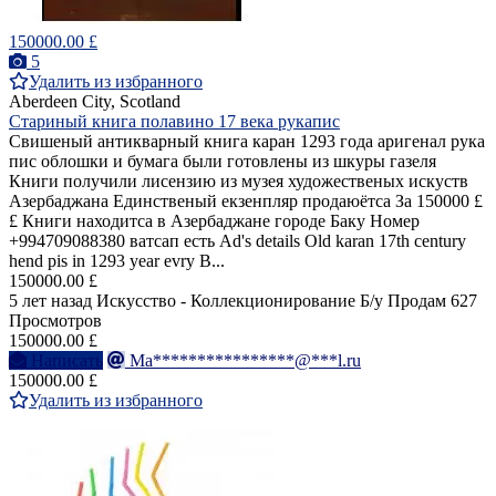
150000.00 £
5
Удалить из избранного
Aberdeen City, Scotland
Стариный книга полавино 17 века рукапис
Свишеный антикварный книга каран 1293 года аригенал рука
пис облошки и бумага были готовлены из шкуры газеля
Книги получили лисензию из музея художественых искуств
Азербаджана Единственый екзенпляр продаюётса За 150000 £
£ Книги находитса в Азербаджане городе Баку Номер
+994709088380 ватсап есть Ad's details Old karan 17th century
hend pis in 1293 year evry B...
150000.00 £
5 лет назад
Искусство - Коллекционирование
Б/у
Продам
627
Просмотров
150000.00 £
Написать
Ma****************@***l.ru
150000.00 £
Удалить из избранного