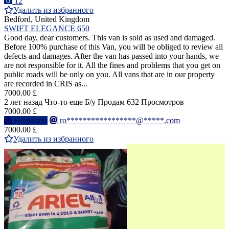
12
Удалить из избранного
Bedford, United Kingdom
SWIFT ELEGANCE 650
Good day, dear customers. This van is sold as used and damaged.
Before 100% purchase of this Van, you will be obliged to review all
defects and damages. After the van has passed into your hands, we
are not responsible for it. All the fines and problems that you get on
public roads will be only on you. All vans that are in our property
are recorded in CRIS as...
7000.00 £
2 лет назад
Что-то еще
Б/у
Продам
632 Просмотров
7000.00 £
Написать
ro*****************@*****.com
7000.00 £
Удалить из избранного