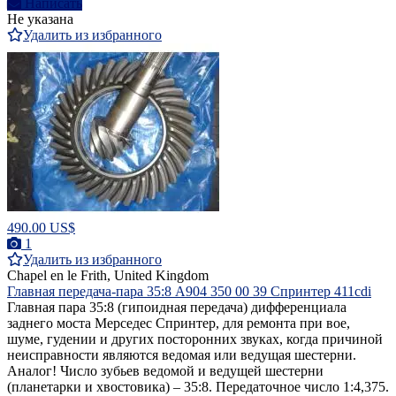
Написать
Не указана
Удалить из избранного
490.00 US$
1
Удалить из избранного
Chapel en le Frith, United Kingdom
Главная передача-пара 35:8 A904 350 00 39 Спринтер 411cdi
Главная пара 35:8 (гипоидная передача) дифференциала
заднего моста Mерседес Спринтер, для ремонта при вое,
шуме, гудении и других посторонних звуках, когда причиной
неисправности являются ведомая или ведущая шестерни.
Аналог! Число зубьев ведомой и ведущей шестерни
(планетарки и хвостовика) – 35:8. Передаточное число 1:4,375.