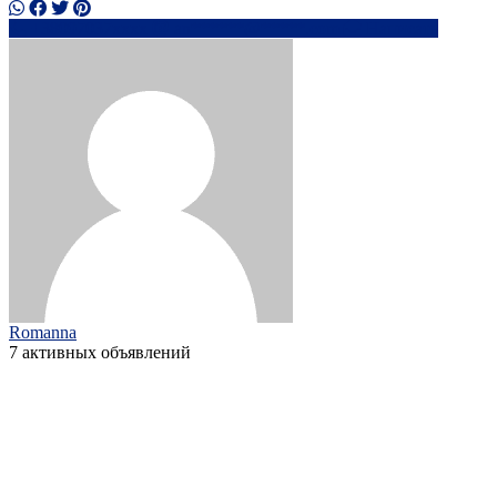
+38097037xxxx
an******@*****.com
Написать
Romanna
7 активных объявлений