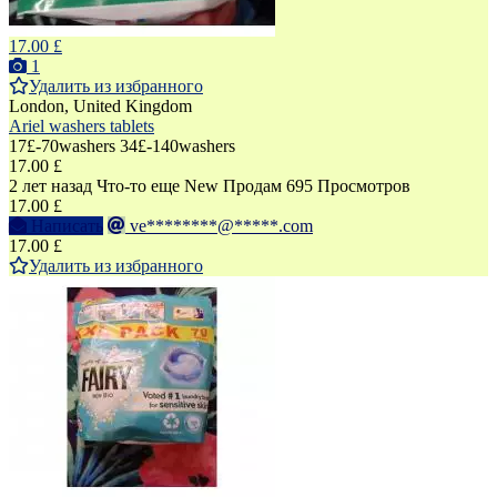
17.00 £
1
Удалить из избранного
London, United Kingdom
Ariel washers tablets
17£-70washers 34£-140washers
17.00 £
2 лет назад
Что-то еще
New
Продам
695 Просмотров
17.00 £
Написать
ve********@*****.com
17.00 £
Удалить из избранного