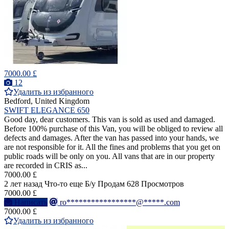
7000.00 £
12
Удалить из избранного
Bedford, United Kingdom
SWIFT ELEGANCE 650
Good day, dear customers. This van is sold as used and damaged.
Before 100% purchase of this Van, you will be obliged to review all
defects and damages. After the van has passed into your hands, we
are not responsible for it. All the fines and problems that you get on
public roads will be only on you. All vans that are in our property
are recorded in CRIS as...
7000.00 £
2 лет назад
Что-то еще
Б/у
Продам
628 Просмотров
7000.00 £
Написать
ro*****************@*****.com
7000.00 £
Удалить из избранного