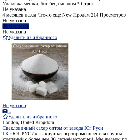
Упаковка мешки, биг бег, навалом * Строг...
Не указана
4 месяцев назад
Что-то еще
New
Продам
214 Просмотров
Не указана
Написать
Не указана
Удалить из избранного
Не указана
1
Удалить из избранного
London, United Kingdom
Свекловичный сахар оптом от завода Юг Руси
ГК «ЮГ РУСИ» — крупная агропромышленная группа
компаний с более чем 30-летней историей. Мы лидеры по