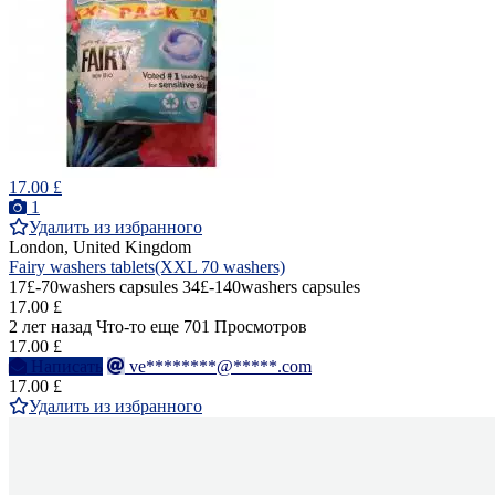
17.00 £
1
Удалить из избранного
London, United Kingdom
Fairy washers tablets(XXL 70 washers)
17£-70washers capsules 34£-140washers capsules
17.00 £
2 лет назад
Что-то еще
701 Просмотров
17.00 £
Написать
ve********@*****.com
17.00 £
Удалить из избранного