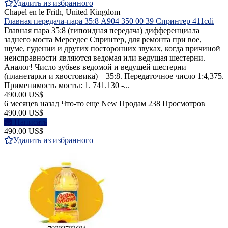
Удалить из избранного
Chapel en le Frith, United Kingdom
Главная передача-пара 35:8 A904 350 00 39 Спринтер 411cdi
Главная пара 35:8 (гипоидная передача) дифференциала
заднего моста Mерседес Спринтер, для ремонта при вое,
шуме, гудении и других посторонних звуках, когда причиной
неисправности являются ведомая или ведущая шестерни.
Аналог! Число зубьев ведомой и ведущей шестерни
(планетарки и хвостовика) – 35:8. Передаточное число 1:4,375.
Применимость мосты: 1. 741.130 -...
490.00 US$
6 месяцев назад
Что-то еще
New
Продам
238 Просмотров
490.00 US$
Написать
490.00 US$
Удалить из избранного