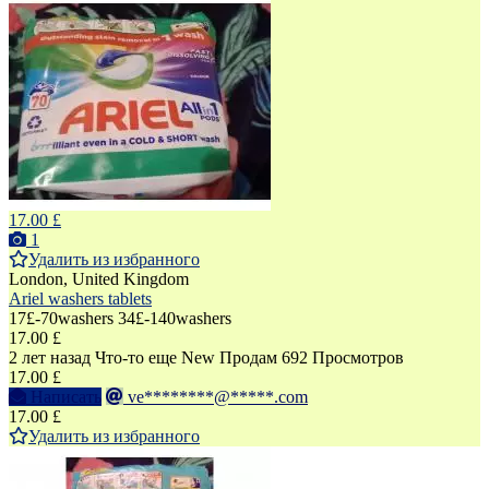
17.00 £
1
Удалить из избранного
London, United Kingdom
Ariel washers tablets
17£-70washers 34£-140washers
17.00 £
2 лет назад
Что-то еще
New
Продам
692 Просмотров
17.00 £
Написать
ve********@*****.com
17.00 £
Удалить из избранного