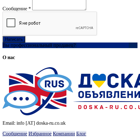
Сообщение
*
Написать
Вы профессиональный продавец?
Создать учетную запись
О нас
Email: info [AT] doska-ru.co.uk
Сообщение
Избранное
Компании
Блог