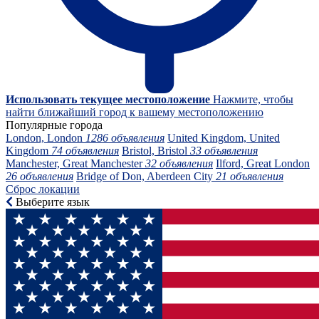
Использовать текущее местоположение
Нажмите, чтобы
найти ближайший город к вашему местоположению
Популярные города
London, London
1286 объявления
United Kingdom, United
Kingdom
74 объявления
Bristol, Bristol
33 объявления
Manchester, Great Manchester
32 объявления
Ilford, Great London
26 объявления
Bridge of Don, Aberdeen City
21 объявления
Сброс локации
Выберите язык