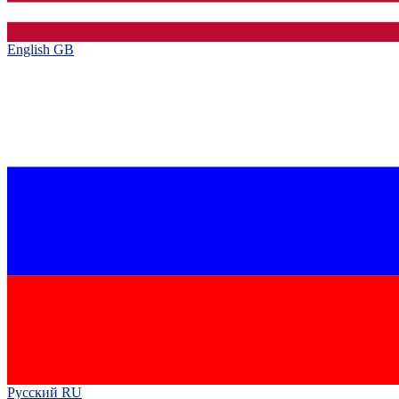
English GB‎
Русский RU‎