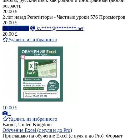
школы; русский язык как родной и иностранный (любой
возраст).
20.00 £
2 лет назад
Репетиторы - Частные уроки
576 Просмотров
20.00 £
Написать
kv****@********.net
20.00 £
Удалить из избранного
10.00 £
1
Удалить из избранного
Barnet, United Kingdom
Обучение Excel (с нуля и до Pro)
Приглашаю на обучение Excel (с нуля и до Pro). Формат