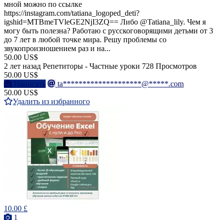
мной можно по ссылке
https://instagram.com/tatiana_logoped_deti?
igshid=MTBmeTVleGE2NjI3ZQ== Либо @Tatiana_lily. Чем я
могу быть полезна? Работаю с русскоговорящими детьми от 3
до 7 лет в любой точке мира. Решу проблемы со
звукопроизношением раз и на...
50.00 US$
2 лет назад
Репетиторы - Частные уроки
728 Просмотров
50.00 US$
Написать
ta********************@*****.com
50.00 US$
Удалить из избранного
10.00 £
1