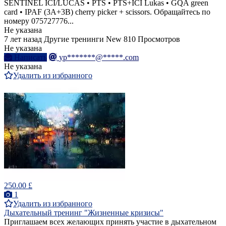
SENTINEL ICI/LUCAS • PTS • PTS+ICI Lukas • GQA green
card • IPAF (3A+3B) cherry picker + scissors. Обращайтесь по
номеру 075727776...
Не указана
7 лет назад
Другие тренинги
New
810 Просмотров
Не указана
Написать
yp*******@*****.com
Не указана
Удалить из избранного
250.00 £
1
Удалить из избранного
Дыхательный тренинг "Жизненные кризисы"
Приглашаем всех желающих принять участие в дыхательном