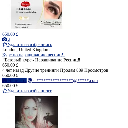
650.00 £
2
Удалить из избранного
London, United Kingdom
Курс по наращиванию ресниц!!
‼️Базовый курс - Наращивание Ресниц‼️
650.00 £
4 лет назад
Другие тренинги
Продам
889 Просмотров
650.00 £
Написать
cl****************@*****.com
650.00 £
Удалить из избранного