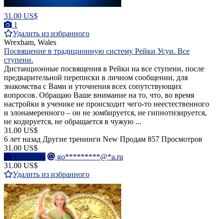
31.00 US$
1
Удалить из избранного
Wrexham, Wales
Посвящение в традиционную систему Рейки Усуи. Все
ступени.
Дистанционные посвящения в Рейки на все ступени, после
предварительной переписки в личном сообщении, для
знакомства с Вами и уточнения всех сопутствующих
вопросов. Обращаю Ваше внимание на то, что, во время
настройки в ученике не происходит чего-то неестественного
и злонамеренного – он не зомбируется, не гипнотизируется,
не кодируется, не обращается в чужую ...
31.00 US$
6 лет назад
Другие тренинги
New
Продам
857 Просмотров
31.00 US$
Написать
go*********@*a.ru
31.00 US$
Удалить из избранного