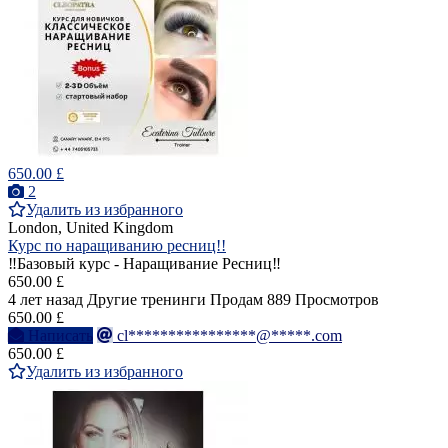
650.00 £
2
Удалить из избранного
London, United Kingdom
Курс по наращиванию ресниц!!
‼️Базовый курс - Наращивание Ресниц‼️
650.00 £
4 лет назад
Другие тренинги
Продам
889 Просмотров
650.00 £
Написать
cl****************@*****.com
650.00 £
Удалить из избранного