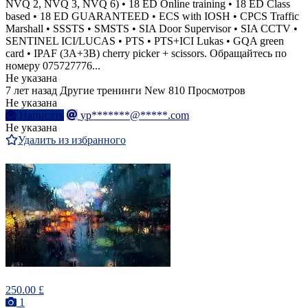
NVQ 2, NVQ 3, NVQ 6) • 18 ED Online training • 18 ED Class
based • 18 ED GUARANTEED • ECS with IOSH • CPCS Traffic
Marshall • SSSTS • SMSTS • SIA Door Supervisor • SIA CCTV •
SENTINEL ICI/LUCAS • PTS • PTS+ICI Lukas • GQA green
card • IPAF (3A+3B) cherry picker + scissors. Обращайтесь по
номеру 075727776...
Не указана
7 лет назад
Другие тренинги
New
810 Просмотров
Не указана
Написать
yp*******@*****.com
Не указана
Удалить из избранного
250.00 £
1