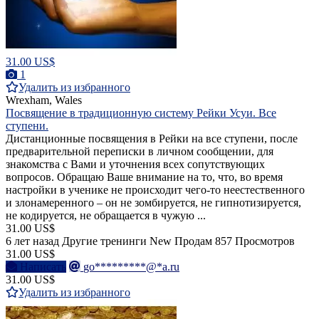
31.00 US$
1
Удалить из избранного
Wrexham, Wales
Посвящение в традиционную систему Рейки Усуи. Все
ступени.
Дистанционные посвящения в Рейки на все ступени, после
предварительной переписки в личном сообщении, для
знакомства с Вами и уточнения всех сопутствующих
вопросов. Обращаю Ваше внимание на то, что, во время
настройки в ученике не происходит чего-то неестественного
и злонамеренного – он не зомбируется, не гипнотизируется,
не кодируется, не обращается в чужую ...
31.00 US$
6 лет назад
Другие тренинги
New
Продам
857 Просмотров
31.00 US$
Написать
go*********@*a.ru
31.00 US$
Удалить из избранного