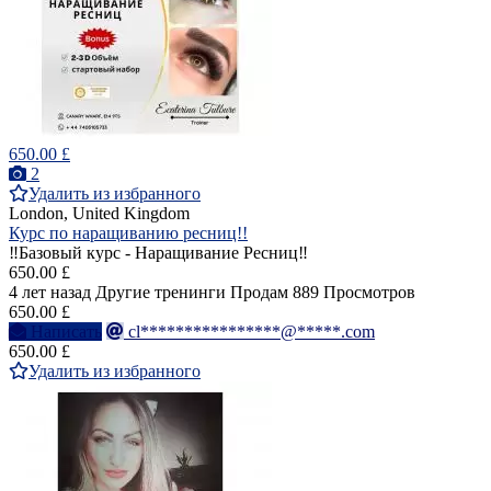
650.00 £
2
Удалить из избранного
London, United Kingdom
Курс по наращиванию ресниц!!
‼️Базовый курс - Наращивание Ресниц‼️
650.00 £
4 лет назад
Другие тренинги
Продам
889 Просмотров
650.00 £
Написать
cl****************@*****.com
650.00 £
Удалить из избранного