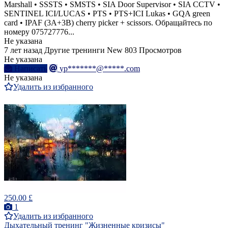
Marshall • SSSTS • SMSTS • SIA Door Supervisor • SIA CCTV •
SENTINEL ICI/LUCAS • PTS • PTS+ICI Lukas • GQA green
card • IPAF (3A+3B) cherry picker + scissors. Обращайтесь по
номеру 075727776...
Не указана
7 лет назад
Другие тренинги
New
803 Просмотров
Не указана
Написать
yp*******@*****.com
Не указана
Удалить из избранного
250.00 £
1
Удалить из избранного
Дыхательный тренинг "Жизненные кризисы"