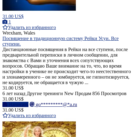
31.00 US$
1
Удалить из избранного
Wrexham, Wales
Посвящение в традиционную систему Рейки Усуи. Все
ступени.
Дистанционные посвящения в Рейки на все ступени, после
предварительной переписки в личном сообщении, для
знакомства с Вами и уточнения всех сопутствующих
вопросов. Обращаю Ваше внимание на то, что, во время
настройки в ученике не происходит чего-то неестественного
и злонамеренного – он не зомбируется, не гипнотизируется,
не кодируется, не обращается в чужую ...
31.00 US$
6 лет назад
Другие тренинги
New
Продам
856 Просмотров
31.00 US$
Написать
go*********@*a.ru
31.00 US$
Удалить из избранного