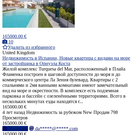
165000.00 €
10
Удалить из избранного
United Kingdom
Недвижимость в Испании, Новые квартира с видами на море
от застройщика в Ориуэла Коста
Жилой комплекс Turquesa del Mar, расположенный в Плайа
Фламенка построен в шаговой доступности до моря и до
коммерческого центра Ла Зения булевард. Квартиры с 2
спальнями и 2мя ванными комнатами имеют замечательный
вид на море и окрестности. В комплексе есть подземная
парковка и бассейн с озеленёнными территориями. Всего в
нескольких минутах езды находятся г...
165000.00 €
4 лет назад
Недвижимость за рубежом
New
Продам
798
Просмотров
165000.00 €
Написать
da*****@*****.com
165000.00 €