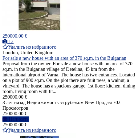
250000.00 €
12
Удалить из избранного
London, United Kingdom
For sale a new house with an area of 370 sq.m. in the Bulgarian
Proposal from the owner. For sale a new house with an area of 370
sq.m. in the Bulgarian village of Detelina, 45 km from the
international airport of Varna. The house has two entrances. Located
on a plot of 900 sq.m. On the plot there are fruit trees, a walnut, a
vineyard. The house has a spacious garage. 1st floor: kitchen, dining
room, living room with fir...
250000.00 €
3 лет назад
Недвижимость за рубежом
New
Продам
702
Просмотров
250000.00 €
Написать
250000.00 €
Удалить из избранного