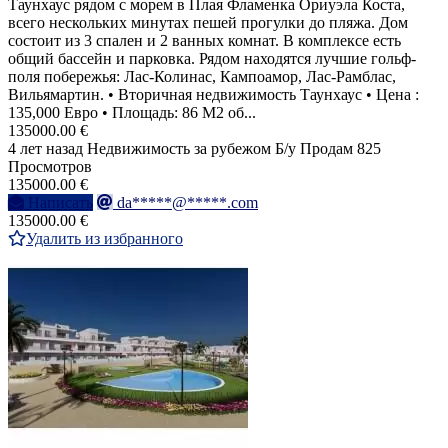
Таунхаус рядом с морем в Плая Фламенка Ориуэла Коста,
всего нескольких минутах пешей прогулки до пляжа. Дом
состоит из 3 спален и 2 ванных комнат. В комплексе есть
общий бассейн и парковка. Рядом находятся лучшие гольф-
поля побережья: Лас-Колинас, Кампоамор, Лас-Рамблас,
Вильямартин. • Вторичная недвижимость Таунхаус • Цена :
135,000 Евро • Площадь: 86 M2 об...
135000.00 €
4 лет назад
Недвижимость за рубежом
Б/у
Продам
825
Просмотров
135000.00 €
Написать
da*****@*****.com
135000.00 €
Удалить из избранного