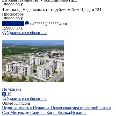
Бытовая техника Нет • Кондиционер Пр...
159900.00 €
4 лет назад
Недвижимость за рубежом
New
Продам
724
Просмотров
159900.00 €
Написать
da*****@*****.com
159900.00 €
Удалить из избранного
Не указана
10
Удалить из избранного
United Kingdom
Недвижимость в Испании, Новая квартира от застройщика в
Сан-Мигель-де-Салинас,Коста Бланка,Испания