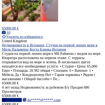
65000.00 €
10
Удалить из избранного
United Kingdom
Недвижимость в Испании, Студия на первой линии море в
Миль Пальмерас,Коста Бланка,Испания
Студия на первой линии моря в Mil Palmeras с видом на море.
Кваритра расположена на первом этаже. С террасы
открывается вид на море и зелень. В нескольких шагах
находятся все необходимые услуги. • Студия • Цена: 65,000
Евро • Площадь: 26 M2 общая • Спальни: 0 • Ванные: 1 •
Мебель Да • Кондиционер Нет • Гараж парковка • Рядом с
магазинами • Общий бассейн • Пе...
65000.00 €
4 лет назад
Недвижимость за рубежом
Б/у
Продам
686
Просмотров
65000.00 €
Написать
da*****@*****.com
65000.00 €