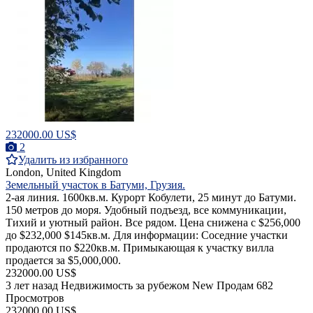
232000.00 US$
2
Удалить из избранного
London, United Kingdom
Земельный участок в Батуми, Грузия.
2-ая линия. 1600кв.м. Курорт Кобулети, 25 минут до Батуми.
150 метров до моря. Удобный подъезд, все коммуникации,
Тихий и уютный район. Все рядом. Цена снижена с $256,000
до $232,000 $145кв.м. Для информации: Соседние участки
продаются по $220кв.м. Примыкающая к участку вилла
продается за $5,000,000.
232000.00 US$
3 лет назад
Недвижимость за рубежом
New
Продам
682
Просмотров
232000.00 US$