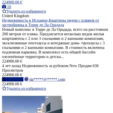
224900.00 €
10
Удалить из избранного
United Kingdom
Недвижимость в Испании,Квартиры рядом с пляжем от
застройщика в Торре де Ла Орадада
Новый комплекс в Торре де Ла Орадада, всего на расстоянии
200 метров от пляжа. Предлагается несколько видов жилья
апартаменты с 2 или 3 спальнями и 2 ванными комнатами,
эксклюзивные пентхаусы и котеджные дома- таунхаусы с 3
спальнями и 2 ванными комнатами. В стоимость включена
подземная парковка. В комплексе есть общий бассейн
озеленённые территории и детска...
224900.00 €
4 лет назад
Недвижимость за рубежом
New
Продам
636
Просмотров
224900.00 €
Написать
da*****@*****.com
224900.00 €
Удалить из избранного