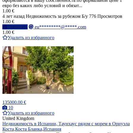
оформляются в вашу собственность по формальной цене 1
евро без каких либо условий и обязат...
1.00 €
4 лет назад
Недвижимость за рубежом
Б/у
776 Просмотров
1.00 €
Написать
eu*********@*****.com
1.00 €
Удалить из избранного
135000.00 €
10
Удалить из избранного
United Kingdom
Недвижимость в Испании, Таунхаус рядом с морем в Ориуэла
Коста,Коста Бланка,Испания