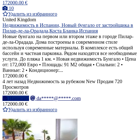
172000.00 €
10
Удалить из избранного
United Kingdom
Недвижимость в Испании, Новый бунгало от застройщика в
Пилар-де-ла-Орадада,Коста Бланка,Испания
Новые бунгало на первом или втором этаже в городе Пилар-
де-ла-Орадада. Дома построены в современном стиле
используя современные материалы. В комплексе есть общий
бассейн и частная парковка. Рядом находятся все необходимые
услуги. До пляжа 1 км. • Новая недвижимость Бунгало • Цена
от: 172,000 Евро • Площадь: 91 M2 общая • Спальни: 2 •
Ванные: 2 • Кондиционер:...
172000.00 €
4 лет назад
Недвижимость за рубежом
New
Продам
720
Просмотров
172000.00 €
Написать
da*****@*****.com
172000.00 €
Удалить из избранного