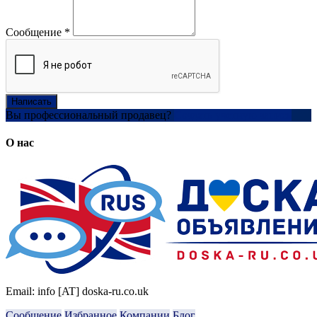
Сообщение
*
Написать
Вы профессиональный продавец?
Создать учетную запись
О нас
Email: info [AT] doska-ru.co.uk
Сообщение
Избранное
Компании
Блог