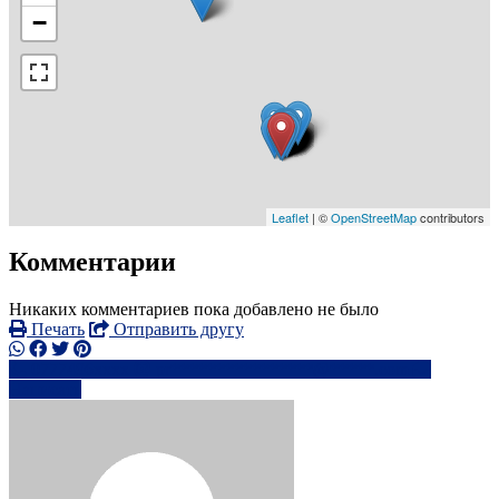
−
Leaflet
| ©
OpenStreetMap
contributors
Комментарии
Никаких комментариев пока добавлено не было
Печать
Отправить другу
0777496xxxx
pr****************@*****.com
Написать