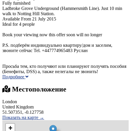
Fully furnished
Ladbroke Grove Underground (Hammersmith Line). Just 10 min
walk to Notting Hill Station.
Available From 21 July 2015
Ideal for 4 people
Book your viewing now this offer soon will no longer
P.S. подберём индивидуально квартиру/дом и заселим,
звоните сейчaс Tel. +447774965483 Руслан
Просьба тем, кто получяют или планируют получять пособия
(Бенефиты, DSS) а, также нелегалы не звонить!
Подробнее
Местоположение
London
United Kingdom
51.507351, -0.127758
Показать на карте →
+