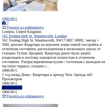
1800.00 £
7
Удалить из избранного
London, United Kingdom
162 Tooting high St, Wandsworth, London
162 Tooting High St, Wandsworth, SW17 0RT 1800£ / месяц +
500£ депозит Квартира на верхнем этаже новой постройки в
отличном состоянии, расположенная в нескольких шагах от
станции Тутинг Бродвей. Квартира ранее была занята
владельцем и поэтому находится полностью в отличном
состоянии. Ультрасовременная кухня / гостинная с выходом на
частную террасу, спальня с...
1800.00 £
1 год назад
Дома - Квартиры в аренду
New
Аренда
445
Просмотров
1800.00 £
Написать
1800.00 £
Удалить из избранного