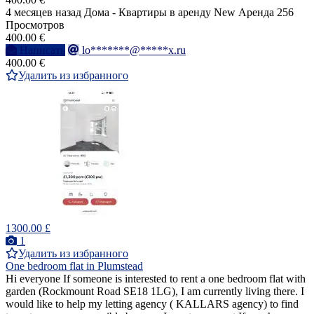
4 месяцев назад
Дома - Квартиры в аренду
New
Аренда
256
Просмотров
400.00 €
Написать
lo*******@*****x.ru
400.00 €
Удалить из избранного
1300.00 £
1
Удалить из избранного
One bedroom flat in Plumstead
Hi everyone If someone is interested to rent a one bedroom flat with
garden (Rockmount Road SE18 1LG), I am currently living there. I
would like to help my letting agency ( KALLARS agency) to find