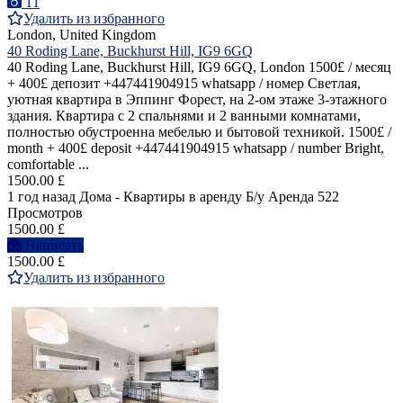
11
Удалить из избранного
London, United Kingdom
40 Roding Lane, Buckhurst Hill, IG9 6GQ
40 Roding Lane, Buckhurst Hill, IG9 6GQ, London 1500£ / месяц
+ 400£ депозит +447441904915 whatsapp / номер Светлая,
уютная квартира в Эппинг Форест, на 2-ом этаже 3-этажного
здания. Квартира с 2 спальнями и 2 ванными комнатами,
полностью обустроенна мебелью и бытовой техникой. 1500£ /
month + 400£ deposit +447441904915 whatsapp / number Bright,
comfortable ...
1500.00 £
1 год назад
Дома - Квартиры в аренду
Б/у
Аренда
522
Просмотров
1500.00 £
Написать
1500.00 £
Удалить из избранного