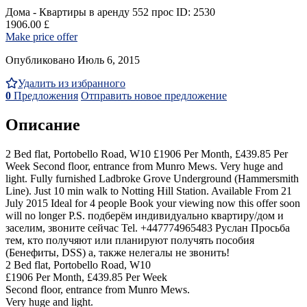
Дома - Квартиры в аренду
552 прос
ID: 2530
1906.00 £
Make price offer
Опубликовано Июль 6, 2015
Удалить из избранного
0
Предложения
Отправить новое предложение
Описание
2 Bed flat, Portobello Road, W10 £1906 Per Month, £439.85 Per
Week Second floor, entrance from Munro Mews. Very huge and
light. Fully furnished Ladbroke Grove Underground (Hammersmith
Line). Just 10 min walk to Notting Hill Station. Available From 21
July 2015 Ideal for 4 people Book your viewing now this offer soon
will no longer P.S. подберём индивидуально квартиру/дом и
заселим, звоните сейчaс Tel. +447774965483 Руслан Просьба
тем, кто получяют или планируют получять пособия
(Бенефиты, DSS) а, также нелегалы не звонить!
2 Bed flat, Portobello Road, W10
£1906 Per Month, £439.85 Per Week
Second floor, entrance from Munro Mews.
Very huge and light.