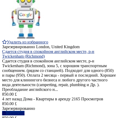
Удалить из избранного
Зарезервированно
London, United Kingdom
Сдается студия в спокойном английском месте, р-н
Twickenham (Richmond)
Сдается студия в спокойном английском месте, р-н
Twickenham (Richmond), зона 5, с хорошим транспортным
сообщением. (рядом со станцией). Подходит для одного (850)
и пары (950). Оплата 2 месяца - первый и последний. Хорошее
место для клинингого бизнеса и любого другого частного
вида деятельности (camperting, repair, plumbing и Др. ).
Преобладание английского н...
850.00 £
4 лет назад
Дома - Квартиры в аренду
2165 Просмотров
850.00 £
Зарезервированно
Написать
850.00 £